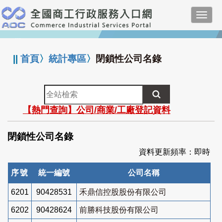
跳
Toggl
到
navig
主
:::
要
內
||
首頁
〉
統計專區
〉
閉鎖性公司名錄
容
全
站
【熱門查詢】公司/商業/工廠登記資料
檢
索
閉鎖性公司名錄
資料更新頻率：即時
序號
統一編號
公司名稱
6201
90428531
禾鼎信控股股份有限公司
6202
90428624
前勝科技股份有限公司