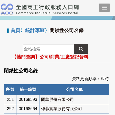
跳
Toggl
到
navig
主
:::
要
內
||
首頁
〉
統計專區
〉
閉鎖性公司名錄
容
全
站
【熱門查詢】公司/商業/工廠登記資料
檢
索
閉鎖性公司名錄
資料更新頻率：即時
序號
統一編號
公司名稱
251
00168593
閎華股份有限公司
252
00168664
偉蓉實業股份有限公司