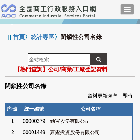
跳
Toggl
到
navig
主
:::
要
內
||
首頁
〉
統計專區
〉
閉鎖性公司名錄
容
全
站
【熱門查詢】公司/商業/工廠登記資料
檢
索
閉鎖性公司名錄
資料更新頻率：即時
序號
統一編號
公司名稱
1
00000379
勤宸股份有限公司
2
00001449
嘉霆投資股份有限公司