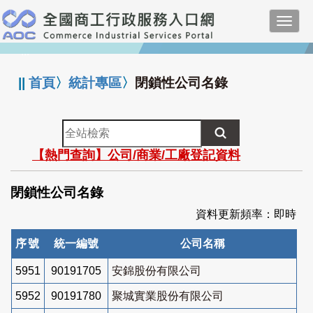
跳
Toggl
到
navig
主
:::
要
內
||
首頁
〉
統計專區
〉
閉鎖性公司名錄
容
全
站
【熱門查詢】公司/商業/工廠登記資料
檢
索
閉鎖性公司名錄
資料更新頻率：即時
序號
統一編號
公司名稱
5951
90191705
安錦股份有限公司
5952
90191780
聚城實業股份有限公司