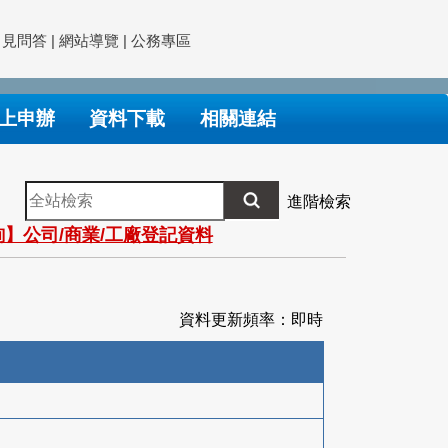
常見問答
|
網站導覽
|
公務專區
上申辦
資料下載
相關連結
全
進階檢索
站
】公司/商業/工廠登記資料
檢
索
資料更新頻率：即時