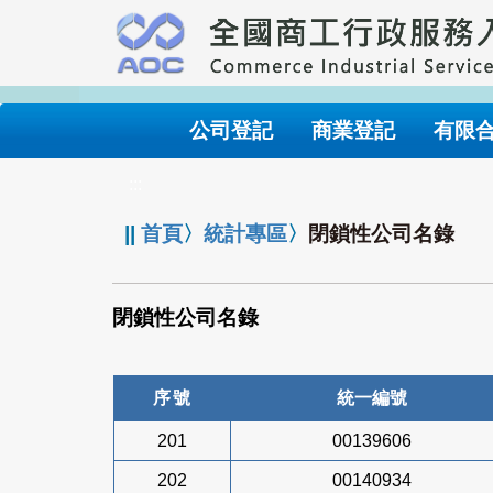
跳
到
主
要
內
公司登記
商業登記
有限
容
:::
||
首頁
〉
統計專區
〉
閉鎖性公司名錄
閉鎖性公司名錄
序號
統一編號
201
00139606
202
00140934