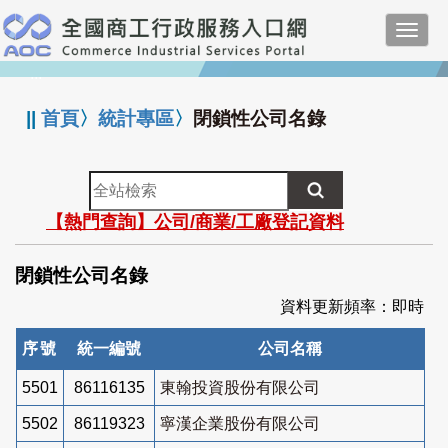
跳
Toggl
到
navig
主
:::
要
內
||
首頁
〉
統計專區
〉
閉鎖性公司名錄
容
全
站
【熱門查詢】公司/商業/工廠登記資料
檢
索
閉鎖性公司名錄
資料更新頻率：即時
序號
統一編號
公司名稱
5501
86116135
東翰投資股份有限公司
5502
86119323
寧漢企業股份有限公司