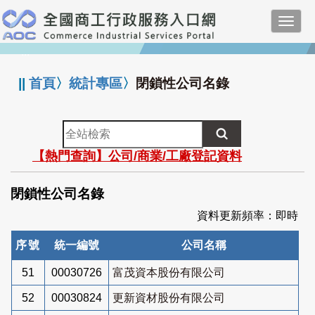
跳
Toggl
到
navig
主
:::
要
內
||
首頁
〉
統計專區
〉
閉鎖性公司名錄
容
全
站
【熱門查詢】公司/商業/工廠登記資料
檢
索
閉鎖性公司名錄
資料更新頻率：即時
序號
統一編號
公司名稱
51
00030726
富茂資本股份有限公司
52
00030824
更新資材股份有限公司