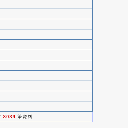
有
8039
筆資料