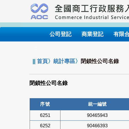
跳
到
主
要
內
公司登記
商業登記
有限
容
:::
||
首頁
〉
統計專區
〉
閉鎖性公司名錄
閉鎖性公司名錄
序號
統一編號
6251
90465943
6252
90466393