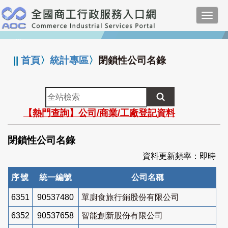
跳
Toggl
到
navig
主
:::
要
內
||
首頁
〉
統計專區
〉
閉鎖性公司名錄
容
全
站
【熱門查詢】公司/商業/工廠登記資料
檢
索
閉鎖性公司名錄
資料更新頻率：即時
序號
統一編號
公司名稱
6351
90537480
單廚食旅行銷股份有限公司
6352
90537658
智能創新股份有限公司