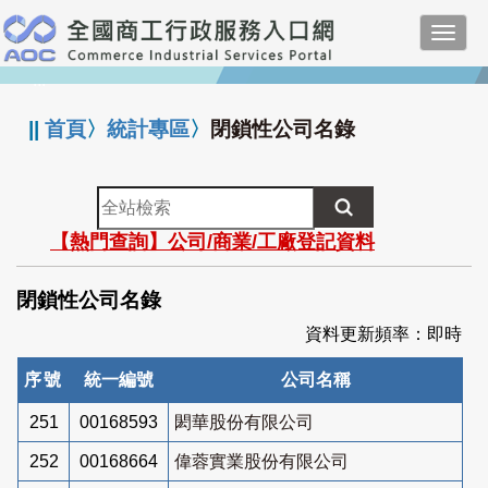
跳
Toggl
到
navig
主
:::
要
內
||
首頁
〉
統計專區
〉
閉鎖性公司名錄
容
全
站
【熱門查詢】公司/商業/工廠登記資料
檢
索
閉鎖性公司名錄
資料更新頻率：即時
序號
統一編號
公司名稱
251
00168593
閎華股份有限公司
252
00168664
偉蓉實業股份有限公司