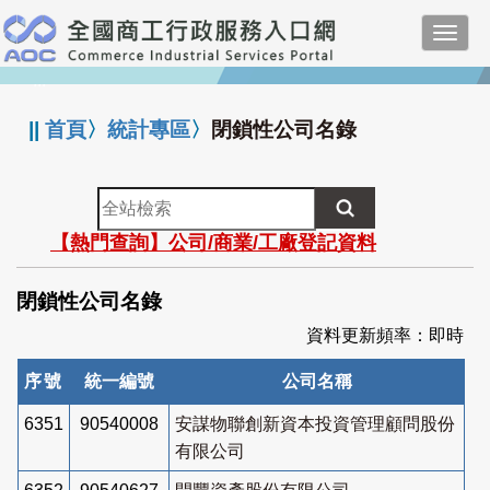
跳
Toggl
到
navig
主
:::
要
內
||
首頁
〉
統計專區
〉
閉鎖性公司名錄
容
全
站
【熱門查詢】公司/商業/工廠登記資料
檢
索
閉鎖性公司名錄
資料更新頻率：即時
序號
統一編號
公司名稱
6351
90540008
安謀物聯創新資本投資管理顧問股份
有限公司