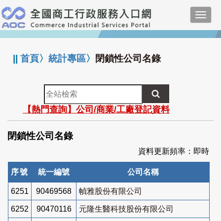
跳
Toggl
到
navig
主
:::
要
內
||
首頁
〉
統計專區
〉
閉鎖性公司名錄
容
全
站
【熱門查詢】公司/商業/工廠登記資料
檢
索
閉鎖性公司名錄
資料更新頻率：即時
序號
統一編號
公司名稱
6251
90469568
幀雅股份有限公司
6252
90470116
元隆生醫科技股份有限公司