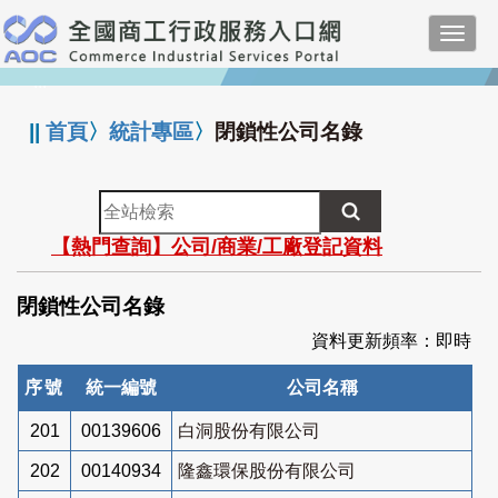
跳
Toggl
到
navig
主
:::
要
內
||
首頁
〉
統計專區
〉
閉鎖性公司名錄
容
全
站
【熱門查詢】公司/商業/工廠登記資料
檢
索
閉鎖性公司名錄
資料更新頻率：即時
序號
統一編號
公司名稱
201
00139606
白洞股份有限公司
202
00140934
隆鑫環保股份有限公司