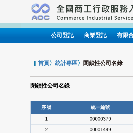
跳
到
主
要
內
公司登記
商業登記
有限
容
:::
||
首頁
〉
統計專區
〉
閉鎖性公司名錄
閉鎖性公司名錄
序號
統一編號
1
00000379
2
00001449