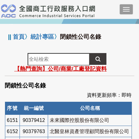
跳
Toggl
到
navig
主
:::
要
內
||
首頁
〉
統計專區
〉
閉鎖性公司名錄
容
全
站
【熱門查詢】公司/商業/工廠登記資料
檢
索
閉鎖性公司名錄
資料更新頻率：即時
序號
統一編號
公司名稱
6151
90379412
未來國際控股股份有限公司
6152
90379763
北醫皇林資產管理顧問股份有限公司