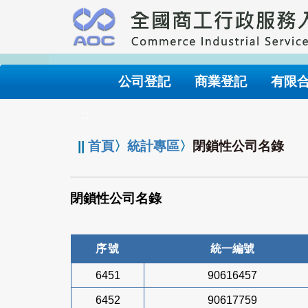
跳
到
主
要
內
公司登記
商業登記
有限
容
:::
||
首頁
〉
統計專區
〉
閉鎖性公司名錄
閉鎖性公司名錄
序號
統一編號
6451
90616457
6452
90617759