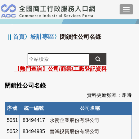
跳
Toggl
到
navig
主
:::
要
內
||
首頁
〉
統計專區
〉
閉鎖性公司名錄
容
全
站
【熱門查詢】公司/商業/工廠登記資料
檢
索
閉鎖性公司名錄
資料更新頻率：即時
序號
統一編號
公司名稱
5051
83494417
永衡企業股份有限公司
5052
83494985
晉鴻投資股份有限公司