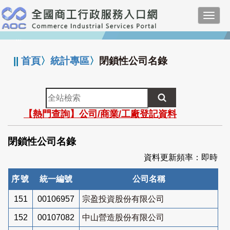
跳
Toggl
到
navig
主
:::
要
內
||
首頁
〉
統計專區
〉
閉鎖性公司名錄
容
全
站
【熱門查詢】公司/商業/工廠登記資料
檢
索
閉鎖性公司名錄
資料更新頻率：即時
序號
統一編號
公司名稱
151
00106957
宗盈投資股份有限公司
152
00107082
中山營造股份有限公司