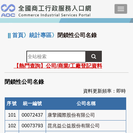
跳
Toggl
到
navig
主
:::
要
內
||
首頁
〉
統計專區
〉
閉鎖性公司名錄
容
全
站
【熱門查詢】公司/商業/工廠登記資料
檢
索
閉鎖性公司名錄
資料更新頻率：即時
序號
統一編號
公司名稱
101
00072437
康擎國際股份有限公司
102
00073793
昆兆益公益股份有限公司