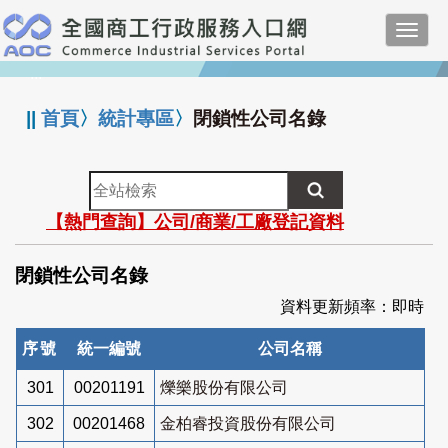
跳
Toggl
到
navig
主
:::
要
內
||
首頁
〉
統計專區
〉
閉鎖性公司名錄
容
全
站
【熱門查詢】公司/商業/工廠登記資料
檢
索
閉鎖性公司名錄
資料更新頻率：即時
序號
統一編號
公司名稱
301
00201191
爍樂股份有限公司
302
00201468
金柏睿投資股份有限公司