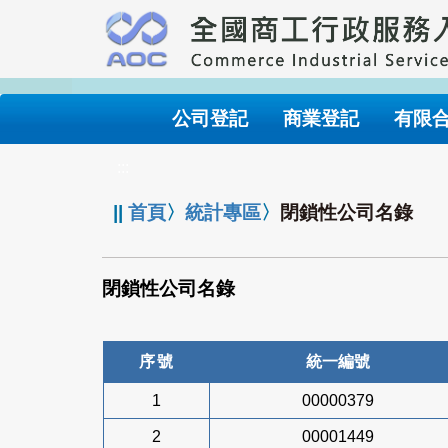
跳
到
主
要
內
公司登記
商業登記
有限
容
:::
||
首頁
〉
統計專區
〉
閉鎖性公司名錄
閉鎖性公司名錄
序號
統一編號
1
00000379
2
00001449