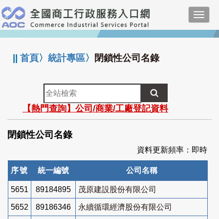
跳
Toggl
到
navig
主
:::
要
內
||
首頁
〉
統計專區
〉
閉鎖性公司名錄
容
全
站
【熱門查詢】公司/商業/工廠登記資料
檢
索
閉鎖性公司名錄
資料更新頻率：即時
序號
統一編號
公司名稱
5651
89184895
茂原建設股份有限公司
5652
89186346
永續循環經濟股份有限公司