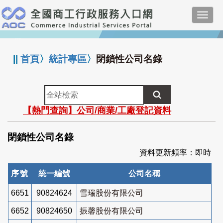
跳
Toggl
到
navig
主
:::
要
內
||
首頁
〉
統計專區
〉
閉鎖性公司名錄
容
全
站
【熱門查詢】公司/商業/工廠登記資料
檢
索
閉鎖性公司名錄
資料更新頻率：即時
序號
統一編號
公司名稱
6651
90824624
雪瑞股份有限公司
6652
90824650
振馨股份有限公司