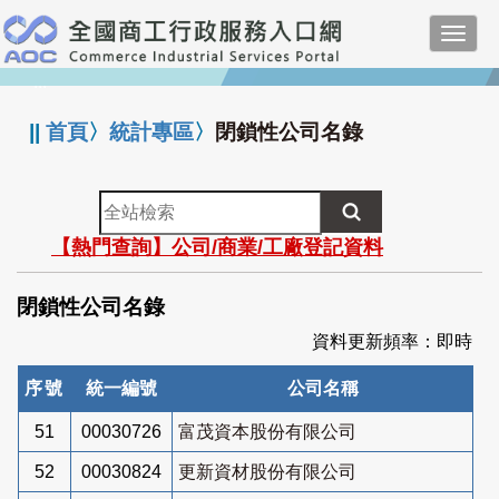
跳
Toggl
到
navig
主
:::
要
內
||
首頁
〉
統計專區
〉
閉鎖性公司名錄
容
全
站
【熱門查詢】公司/商業/工廠登記資料
檢
索
閉鎖性公司名錄
資料更新頻率：即時
序號
統一編號
公司名稱
51
00030726
富茂資本股份有限公司
52
00030824
更新資材股份有限公司