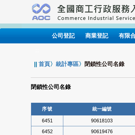
跳
到
主
要
內
公司登記
商業登記
有限
容
:::
||
首頁
〉
統計專區
〉
閉鎖性公司名錄
閉鎖性公司名錄
序號
統一編號
6451
90618103
6452
90619476