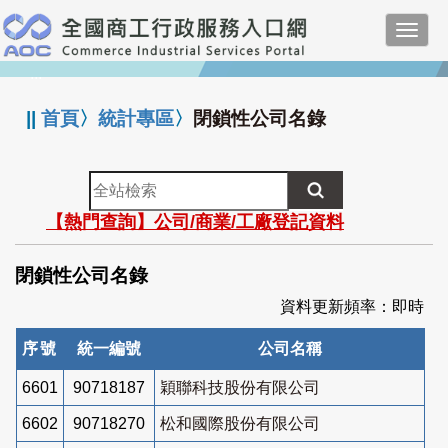
跳
Toggl
到
navig
主
:::
要
內
||
首頁
〉
統計專區
〉
閉鎖性公司名錄
容
全
站
【熱門查詢】公司/商業/工廠登記資料
檢
索
閉鎖性公司名錄
資料更新頻率：即時
序號
統一編號
公司名稱
6601
90718187
穎聯科技股份有限公司
6602
90718270
松和國際股份有限公司