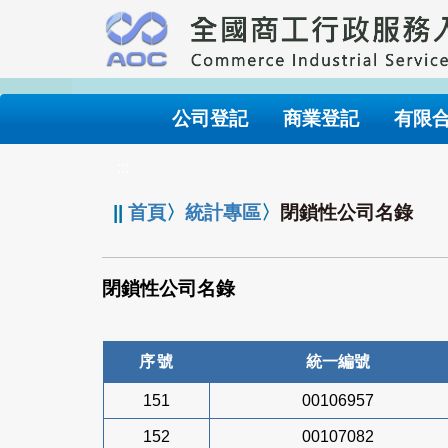
跳
到
主
要
內
公司登記
商業登記
有限
容
:::
||
首頁
〉
統計專區
〉
閉鎖性公司名錄
閉鎖性公司名錄
序號
統一編號
151
00106957
152
00107082