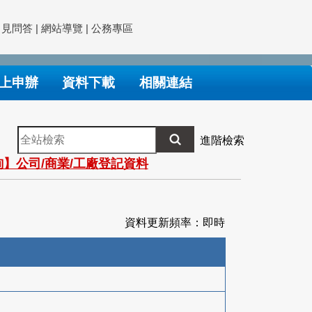
常見問答
|
網站導覽
|
公務專區
上申辦
資料下載
相關連結
全
進階檢索
站
】公司/商業/工廠登記資料
檢
索
資料更新頻率：即時