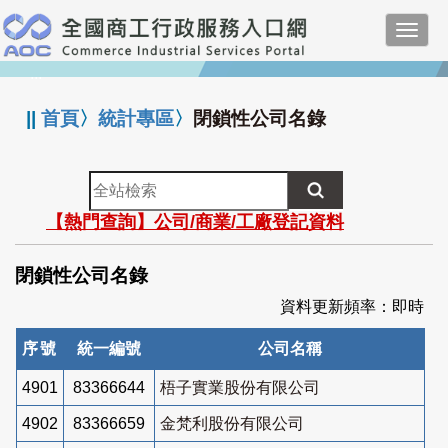
跳
Toggl
到
navig
主
:::
要
內
||
首頁
〉
統計專區
〉
閉鎖性公司名錄
容
全
站
【熱門查詢】公司/商業/工廠登記資料
檢
索
閉鎖性公司名錄
資料更新頻率：即時
序號
統一編號
公司名稱
4901
83366644
梧子實業股份有限公司
4902
83366659
金梵利股份有限公司