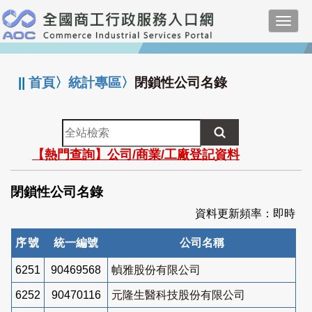
跳
Toggl
到
navig
主
:::
要
內
||
首頁
〉
統計專區
〉
閉鎖性公司名錄
容
全
站
【熱門查詢】公司/商業/工廠登記資料
檢
索
閉鎖性公司名錄
資料更新頻率：即時
序號
統一編號
公司名稱
6251
90469568
幀雅股份有限公司
6252
90470116
元隆生醫科技股份有限公司