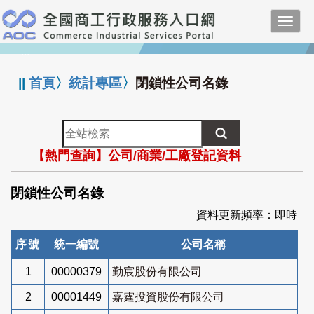
跳
Toggl
到
navig
主
:::
要
內
||
首頁
〉
統計專區
〉
閉鎖性公司名錄
容
全
站
【熱門查詢】公司/商業/工廠登記資料
檢
索
閉鎖性公司名錄
資料更新頻率：即時
序號
統一編號
公司名稱
1
00000379
勤宸股份有限公司
2
00001449
嘉霆投資股份有限公司