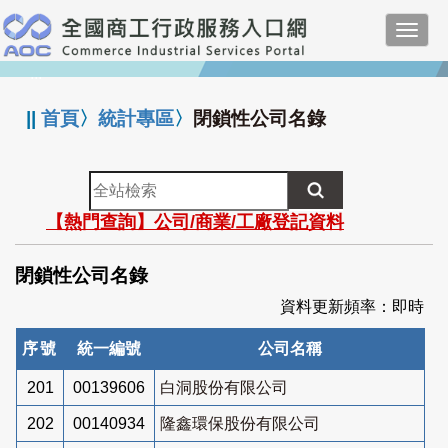
跳
Toggl
到
navig
主
:::
要
內
||
首頁
〉
統計專區
〉
閉鎖性公司名錄
容
全
站
【熱門查詢】公司/商業/工廠登記資料
檢
索
閉鎖性公司名錄
資料更新頻率：即時
序號
統一編號
公司名稱
201
00139606
白洞股份有限公司
202
00140934
隆鑫環保股份有限公司