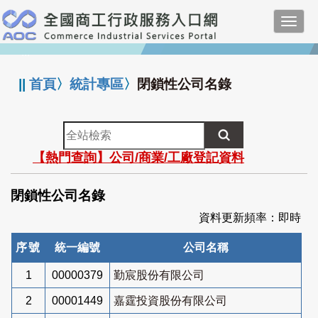
跳
Toggl
到
navig
主
:::
要
內
||
首頁
〉
統計專區
〉
閉鎖性公司名錄
容
全
站
【熱門查詢】公司/商業/工廠登記資料
檢
索
閉鎖性公司名錄
資料更新頻率：即時
序號
統一編號
公司名稱
1
00000379
勤宸股份有限公司
2
00001449
嘉霆投資股份有限公司