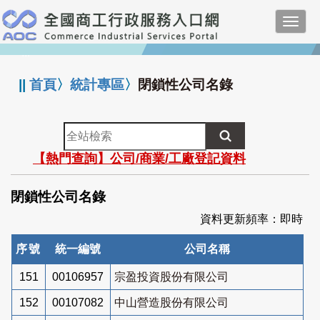
跳
Toggl
到
navig
主
:::
要
內
||
首頁
〉
統計專區
〉
閉鎖性公司名錄
容
全
站
【熱門查詢】公司/商業/工廠登記資料
檢
索
閉鎖性公司名錄
資料更新頻率：即時
序號
統一編號
公司名稱
151
00106957
宗盈投資股份有限公司
152
00107082
中山營造股份有限公司