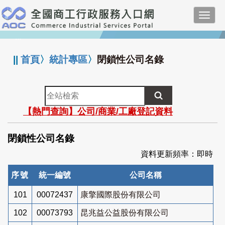
跳
Toggl
到
navig
主
:::
要
內
||
首頁
〉
統計專區
〉
閉鎖性公司名錄
容
全
站
【熱門查詢】公司/商業/工廠登記資料
檢
索
閉鎖性公司名錄
資料更新頻率：即時
序號
統一編號
公司名稱
101
00072437
康擎國際股份有限公司
102
00073793
昆兆益公益股份有限公司