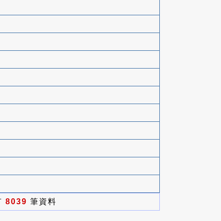
有
8039
筆資料