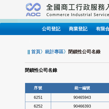
跳
到
主
要
內
公司登記
商業登記
有限
容
:::
||
首頁
〉
統計專區
〉
閉鎖性公司名錄
閉鎖性公司名錄
序號
統一編號
6251
90465943
6252
90466393