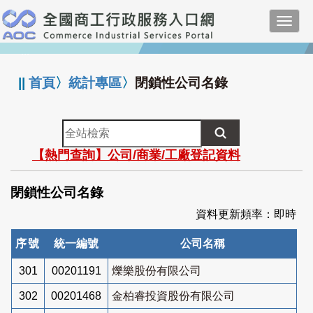
跳
Toggl
到
navig
主
:::
要
內
||
首頁
〉
統計專區
〉
閉鎖性公司名錄
容
全
站
【熱門查詢】公司/商業/工廠登記資料
檢
索
閉鎖性公司名錄
資料更新頻率：即時
序號
統一編號
公司名稱
301
00201191
爍樂股份有限公司
302
00201468
金柏睿投資股份有限公司