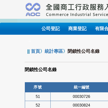
跳
到
主
要
內
公司登記
商業登記
有限
容
:::
||
首頁
〉
統計專區
〉
閉鎖性公司名錄
閉鎖性公司名錄
序號
統一編號
51
00030726
52
00030824