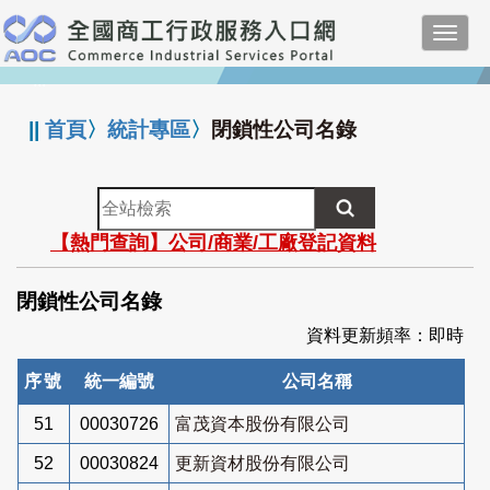
跳
Toggl
到
navig
主
:::
要
內
||
首頁
〉
統計專區
〉
閉鎖性公司名錄
容
全
站
【熱門查詢】公司/商業/工廠登記資料
檢
索
閉鎖性公司名錄
資料更新頻率：即時
序號
統一編號
公司名稱
51
00030726
富茂資本股份有限公司
52
00030824
更新資材股份有限公司