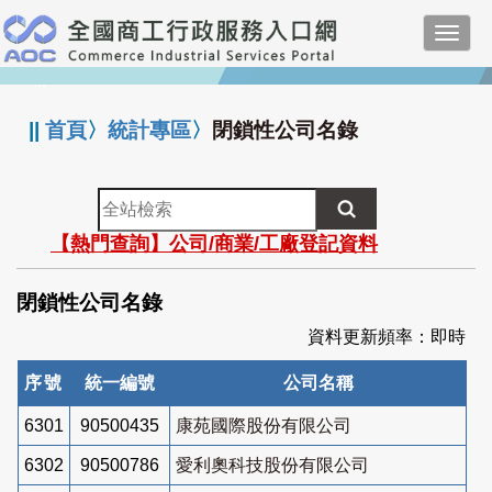
跳
Toggl
到
navig
主
:::
要
內
||
首頁
〉
統計專區
〉
閉鎖性公司名錄
容
全
站
【熱門查詢】公司/商業/工廠登記資料
檢
索
閉鎖性公司名錄
資料更新頻率：即時
序號
統一編號
公司名稱
6301
90500435
康苑國際股份有限公司
6302
90500786
愛利奧科技股份有限公司