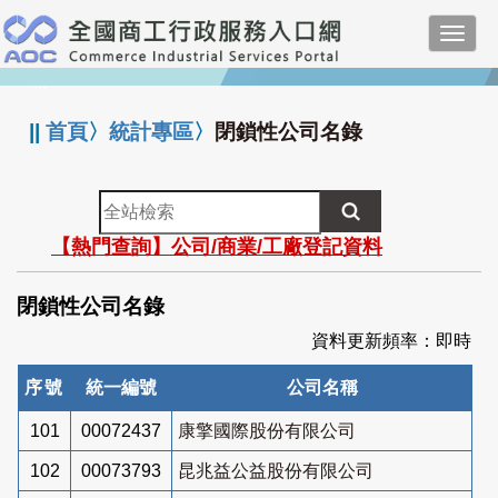
跳
Toggl
到
navig
主
:::
要
內
||
首頁
〉
統計專區
〉
閉鎖性公司名錄
容
全
站
【熱門查詢】公司/商業/工廠登記資料
檢
索
閉鎖性公司名錄
資料更新頻率：即時
序號
統一編號
公司名稱
101
00072437
康擎國際股份有限公司
102
00073793
昆兆益公益股份有限公司