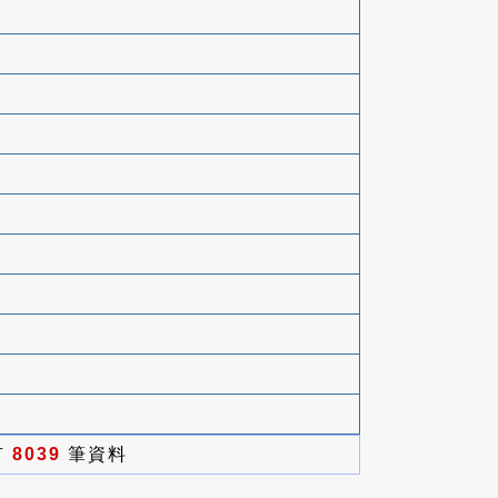
有
8039
筆資料