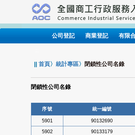
跳
到
主
要
內
公司登記
商業登記
有限
容
:::
||
首頁
〉
統計專區
〉
閉鎖性公司名錄
閉鎖性公司名錄
序號
統一編號
5901
90132690
5902
90133179