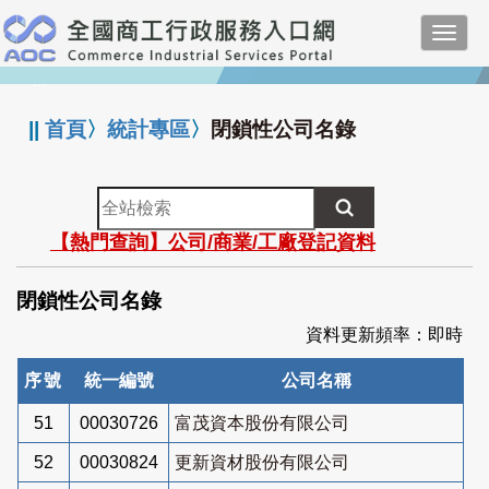
跳
Toggl
到
navig
主
:::
要
內
||
首頁
〉
統計專區
〉
閉鎖性公司名錄
容
全
站
【熱門查詢】公司/商業/工廠登記資料
檢
索
閉鎖性公司名錄
資料更新頻率：即時
序號
統一編號
公司名稱
51
00030726
富茂資本股份有限公司
52
00030824
更新資材股份有限公司