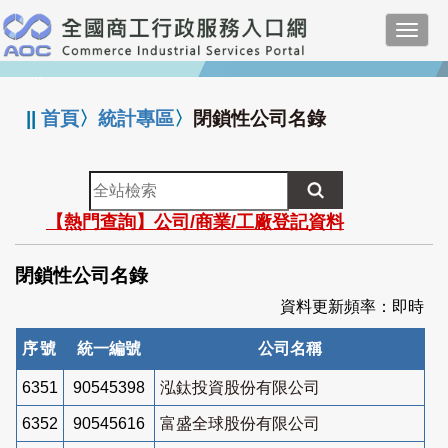
跳
Toggl
到
navig
主
:::
要
內
||
首頁
〉
統計專區
〉
閉鎖性公司名錄
容
全
站
【熱門查詢】公司/商業/工廠登記資料
檢
索
閉鎖性公司名錄
資料更新頻率：即時
序號
統一編號
公司名稱
6351
90545398
泓鈦投資股份有限公司
6352
90545616
富盛全球股份有限公司