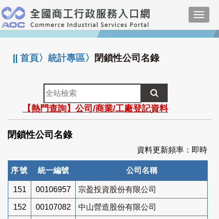
跳
Toggl
到
navig
主
:::
要
內
||
首頁
〉
統計專區
〉
閉鎖性公司名錄
容
全
站
【熱門查詢】公司/商業/工廠登記資料
檢
索
閉鎖性公司名錄
資料更新頻率：即時
序號
統一編號
公司名稱
151
00106957
宗盈投資股份有限公司
152
00107082
中山營造股份有限公司