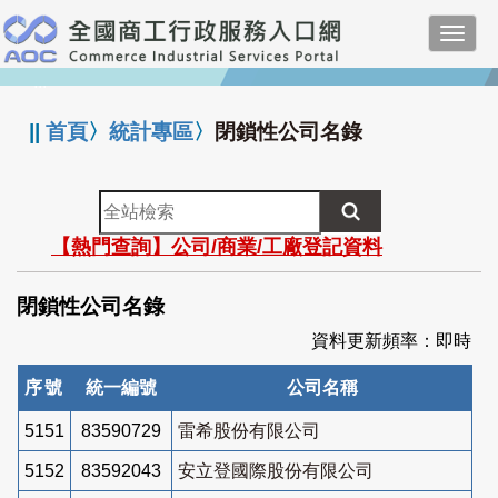
跳
Toggl
到
navig
主
:::
要
內
||
首頁
〉
統計專區
〉
閉鎖性公司名錄
容
全
站
【熱門查詢】公司/商業/工廠登記資料
檢
索
閉鎖性公司名錄
資料更新頻率：即時
序號
統一編號
公司名稱
5151
83590729
雷希股份有限公司
5152
83592043
安立登國際股份有限公司