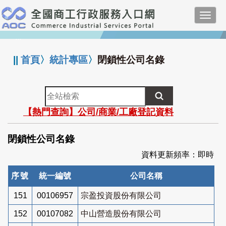
跳
Toggl
到
navig
主
:::
要
內
||
首頁
〉
統計專區
〉
閉鎖性公司名錄
容
全
站
【熱門查詢】公司/商業/工廠登記資料
檢
索
閉鎖性公司名錄
資料更新頻率：即時
序號
統一編號
公司名稱
151
00106957
宗盈投資股份有限公司
152
00107082
中山營造股份有限公司