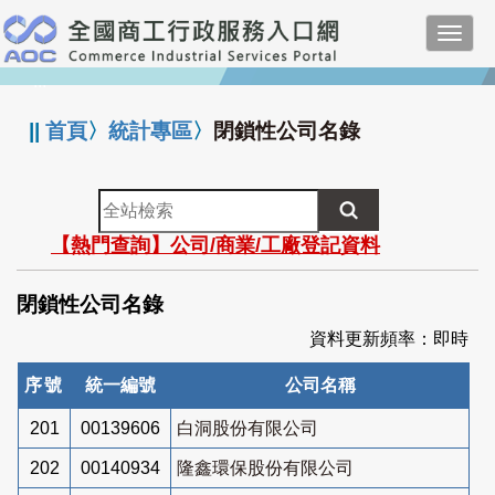
跳
Toggl
到
navig
主
:::
要
內
||
首頁
〉
統計專區
〉
閉鎖性公司名錄
容
全
站
【熱門查詢】公司/商業/工廠登記資料
檢
索
閉鎖性公司名錄
資料更新頻率：即時
序號
統一編號
公司名稱
201
00139606
白洞股份有限公司
202
00140934
隆鑫環保股份有限公司