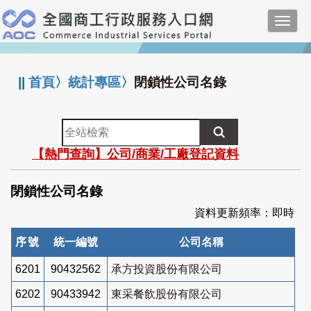
跳
Toggl
到
navig
主
:::
要
內
||
首頁
〉
統計專區
〉
閉鎖性公司名錄
容
全
站
【熱門查詢】公司/商業/工廠登記資料
檢
索
閉鎖性公司名錄
資料更新頻率：即時
序號
統一編號
公司名稱
6201
90432562
承方投資股份有限公司
6202
90433942
東采餐飲股份有限公司