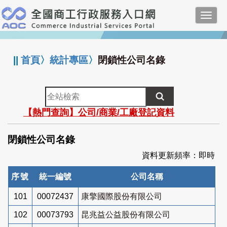
跳
Toggl
到
navig
主
:::
要
內
||
首頁
〉
統計專區
〉
閉鎖性公司名錄
容
全
站
【熱門查詢】公司/商業/工廠登記資料
檢
索
閉鎖性公司名錄
資料更新頻率：即時
序號
統一編號
公司名稱
101
00072437
康擎國際股份有限公司
102
00073793
昆兆益公益股份有限公司