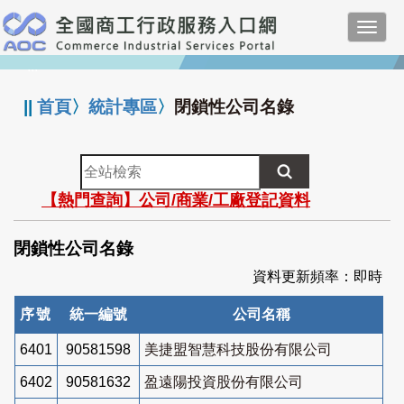
跳
Toggl
到
navig
主
:::
要
內
||
首頁
〉
統計專區
〉
閉鎖性公司名錄
容
全
站
【熱門查詢】公司/商業/工廠登記資料
檢
索
閉鎖性公司名錄
資料更新頻率：即時
序號
統一編號
公司名稱
6401
90581598
美捷盟智慧科技股份有限公司
6402
90581632
盈遠陽投資股份有限公司